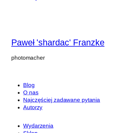
Paweł 'shardac' Franzke
photomacher
Blog
O nas
Najczęściej zadawane pytania
Autorzy
Wydarzenia