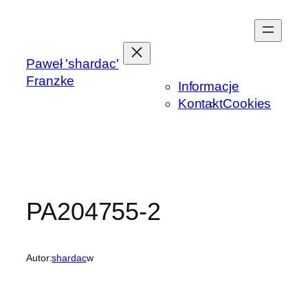
Przejdź
do
treści
Paweł 'shardac'
Franzke
Informacje
Kontakt
Cookies
PA204755-2
Autor:
shardac
w